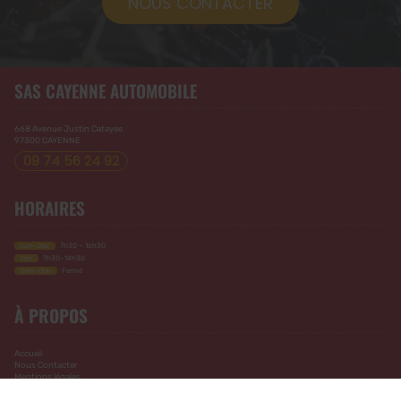
NOUS CONTACTER
SAS CAYENNE AUTOMOBILE
668 Avenue Justin Catayee
97300
CAYENNE
09 74 56 24 92
HORAIRES
Lun–Jeu
7h30 – 16h30
Ven
7h30–14h30
Sam–Dim
Fermé
À PROPOS
Accueil
Nous Contacter
Mentions légales
Plan du site